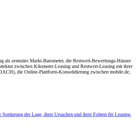
g als zentrales Markt-Barometer, die Restwert-Bewertungs-Häuser
tektur zwischen Kilometer-Leasing und Restwert-Leasing mit ihrer
n DACH), die Online-Plattform-Konsolidierung zwischen mobile.de,
 Sortierung der Lage, ihrer Ursachen und ihrer Folgen für Leasing,