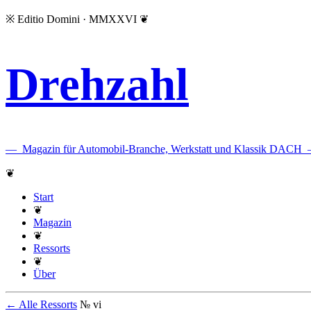
※
Editio Domini · MMXXVI
❦
Drehzahl
—
Magazin für Automobil-Branche, Werkstatt und Klassik DACH
❦
Start
❦
Magazin
❦
Ressorts
❦
Über
← Alle Ressorts
№ vi