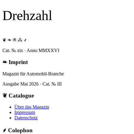
Drehzahl
❦ ❧ ※ ⁂ ⸙
Cat. № xix · Anno MMXXVI
❧
Imprint
Magazin für Automobil-Branche
Ausgabe Mai 2026 · Cat. № III
❦
Catalogue
Über das Magazin
Impressum
Datenschutz
⸙
Colophon