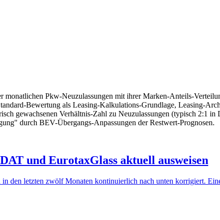
r monatlichen Pkw-Neuzulassungen mit ihrer Marken-Anteils-Verteilun
Standard-Bewertung als Leasing-Kalkulations-Grundlage, Leasing-Archi
orisch gewachsenen Verhältnis-Zahl zu Neuzulassungen (typisch 2:1 i
nigung" durch BEV-Übergangs-Anpassungen der Restwert-Prognosen.
 DAT und EurotaxGlass aktuell ausweisen
 den letzten zwölf Monaten kontinuierlich nach unten korrigiert. Eine