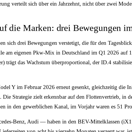
ung verteilt sich über ein Jahrzehnt, nicht über zwei Model
auf die Marken: drei Bewegungen 
 sich drei Bewegungen verstetigt, die für den Tagesblick 
elle am eigenen Pkw-Mix in Deutschland im Q1 2026 auf 18
 trägt das Wachstum überproportional, der ID.4 stabilisier
Model Y im Februar 2026 erneut gesenkt, gleichzeitig die 
. Die Strategie zielt erkennbar auf den Flotten­vertrieb, in
gen in den gewerblichen Kanal, im Vorjahr waren es 51 Pro
cedes-Benz, Audi — haben in den BEV-Mittel­klassen (iX1
ieferzeiten von acht bis vierzehn Monaten verzerrt war,