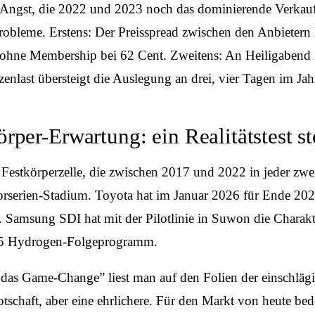
-Angst, die 2022 und 2023 noch das dominierende Verkauf
robleme. Erstens: Der Preisspread zwischen den Anbietern h
ohne Membership bei 62 Cent. Zweitens: An Heiligabend 
last übersteigt die Auslegung an drei, vier Tagen im Jah
örper-Erwartung: ein Realitätstest st
Festkörperzelle, die zwischen 2017 und 2022 in jeder zwe
serien-Stadium. Toyota hat im Januar 2026 für Ende 2027 e
. Samsung SDI hat mit der Pilotlinie in Suwon die Chara
iX5 Hydrogen-Folgeprogramm.
025 das Game-Change” liest man auf den Folien der einsch
otschaft, aber eine ehrlichere. Für den Markt von heute bed