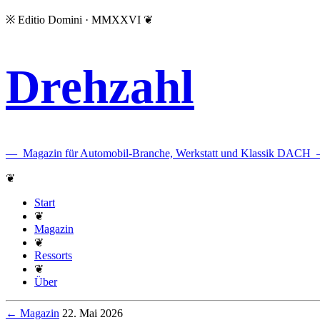
※
Editio Domini · MMXXVI
❦
Drehzahl
—
Magazin für Automobil-Branche, Werkstatt und Klassik DACH
❦
Start
❦
Magazin
❦
Ressorts
❦
Über
← Magazin
22. Mai 2026