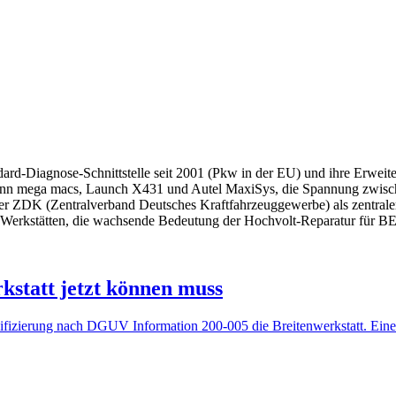
dard-Diagnose-Schnittstelle seit 2001 (Pkw in der EU) und ihre Erwei
nn mega macs, Launch X431 und Autel MaxiSys, die Spannung zwischen
r ZDK (Zentral­verband Deutsches Kraftfahrzeug­gewerbe) als zentrale
e Werkstätten, die wachsende Bedeutung der Hochvolt-Reparatur für B
kstatt jetzt können muss
fizierung nach DGUV Information 200-005 die Breitenwerkstatt. Eine