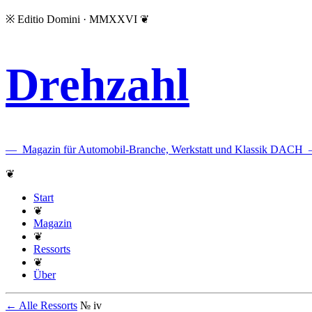
※
Editio Domini · MMXXVI
❦
Drehzahl
—
Magazin für Automobil-Branche, Werkstatt und Klassik DACH
❦
Start
❦
Magazin
❦
Ressorts
❦
Über
← Alle Ressorts
№ iv