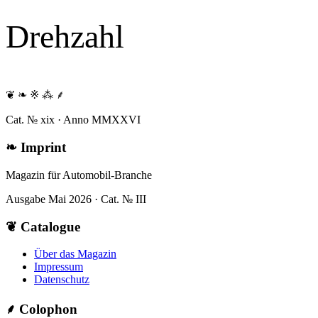
Drehzahl
❦ ❧ ※ ⁂ ⸙
Cat. № xix · Anno MMXXVI
❧
Imprint
Magazin für Automobil-Branche
Ausgabe Mai 2026 · Cat. № III
❦
Catalogue
Über das Magazin
Impressum
Datenschutz
⸙
Colophon