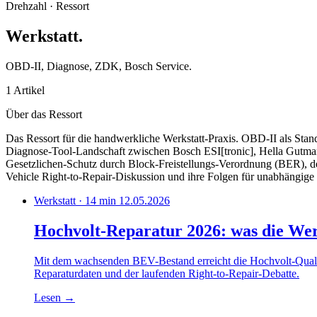
Drehzahl · Ressort
Werkstatt
.
OBD-II, Diagnose, ZDK, Bosch Service.
1 Artikel
Über das Ressort
Das Ressort für die handwerkliche Werkstatt-Praxis. OBD-II als Stan
Diagnose-Tool-Landschaft zwischen Bosch ESI[tronic], Hella Gutma
Gesetzlichen-Schutz durch Block-Freistellungs-Verordnung (BER), de
Vehicle Right-to-Repair-Diskussion und ihre Folgen für unabhängig
Werkstatt · 14 min
12.05.2026
Hochvolt-Reparatur 2026: was die Wer
Mit dem wachsenden BEV-Bestand erreicht die Hochvolt-Quali
Reparaturdaten und der laufenden Right-to-Repair-Debatte.
Lesen
→