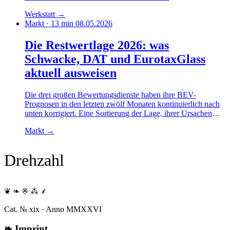
Qualifikationsstufen, Zugang zu Reparaturdaten und der
Werkstatt
→
laufenden Right-to-Repair-Debatte.
Markt · 13 min
08.05.2026
Die Restwertlage 2026: was
Schwacke, DAT und EurotaxGlass
aktuell ausweisen
Die drei großen Bewertungsdienste haben ihre BEV-
Prognosen in den letzten zwölf Monaten kontinuierlich nach
unten korrigiert. Eine Sortierung der Lage, ihrer Ursachen
und ihrer Folgen für Leasing, Privatkauf und
Markt
→
Gebrauchtwagenhandel.
Drehzahl
❦ ❧ ※ ⁂ ⸙
Cat. № xix · Anno MMXXVI
❧
Imprint