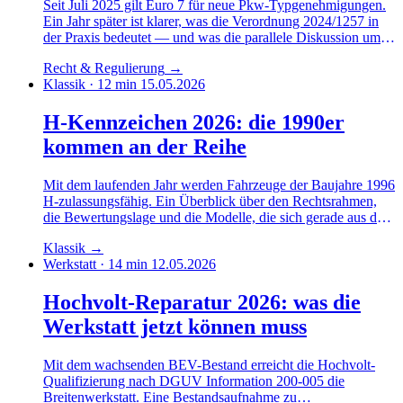
Seit Juli 2025 gilt Euro 7 für neue Pkw-Typgenehmigungen.
Ein Jahr später ist klarer, was die Verordnung 2024/1257 in
der Praxis bedeutet — und was die parallele Diskussion um
das 2035er Verbrenner-Aus daraus macht.
Recht & Regulierung
→
Klassik · 12 min
15.05.2026
H-Kennzeichen 2026: die 1990er
kommen an der Reihe
Mit dem laufenden Jahr werden Fahrzeuge der Baujahre 1996
H-zulassungsfähig. Ein Überblick über den Rechtsrahmen,
die Bewertungslage und die Modelle, die sich gerade aus dem
Youngtimer- ins Oldtimer-Segment schieben.
Klassik
→
Werkstatt · 14 min
12.05.2026
Hochvolt-Reparatur 2026: was die
Werkstatt jetzt können muss
Mit dem wachsenden BEV-Bestand erreicht die Hochvolt-
Qualifizierung nach DGUV Information 200-005 die
Breitenwerkstatt. Eine Bestandsaufnahme zu